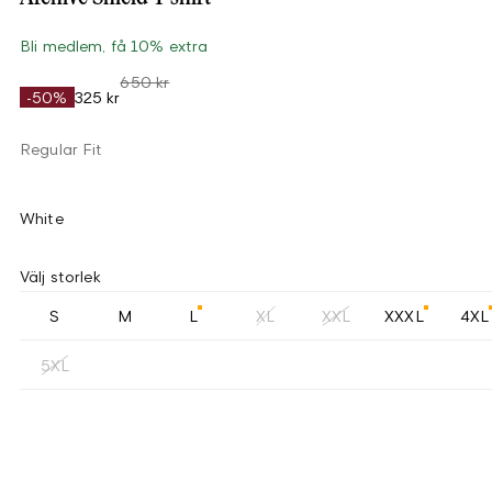
Bli medlem, få 10% extra
650 kr
-50%
325 kr
Regular Fit
White
Välj storlek
S
M
L
XL
XXL
XXXL
4XL
5XL