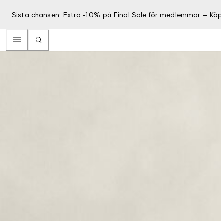
Sista chansen: Extra -10% på Final Sale för medlemmar –
Köp