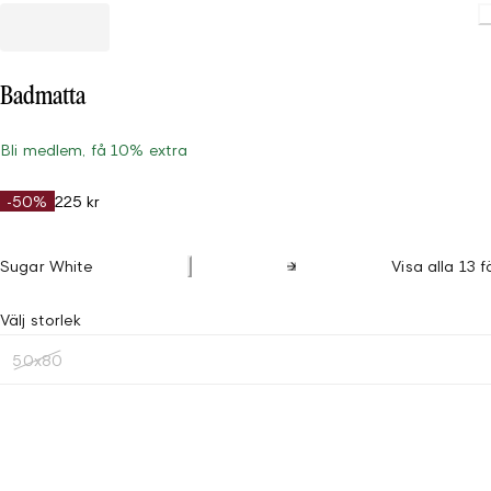
Loading
Badmatta
Bli medlem, få 10% extra
-50%
225 kr
Sugar White
Visa alla 13 f
Välj storlek
50x80