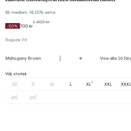
Bli medlem, få 10% extra
1 400 kr
-50%
700 kr
Regular Fit
Mahogany Brown
Visa alla 16 fär
Välj storlek
XS
S
M
L
XL
XXL
XXX
4XL
5XL