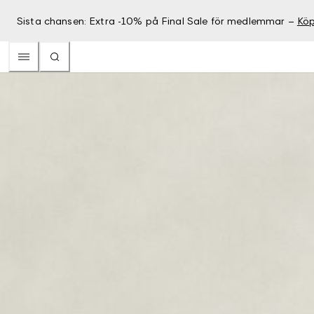
Sista chansen: Extra -10% på Final Sale för medlemmar –
Köp