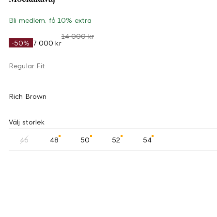
Bli medlem, få 10% extra
14 000 kr
-50%
7 000 kr
Regular Fit
Rich Brown
Välj storlek
46
48
50
52
54