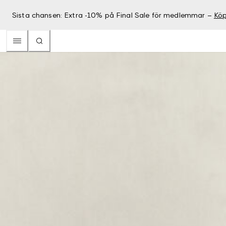
Sista chansen: Extra -10% på Final Sale för medlemmar –
Köp