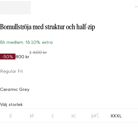
Loading.
Bomullströja med struktur och half-zip
Bli medlem, få 10% extra
1 600 kr
-50%
800 kr
Regular Fit
Ceramic Grey
Välj storlek
S
M
L
XL
XXL
XXXL