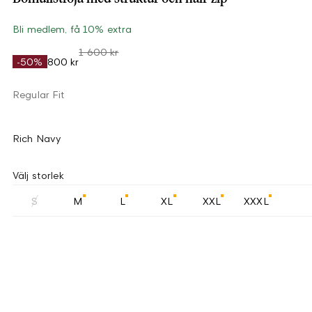
Bli medlem, få 10% extra
1 600 kr
-50%
800 kr
Regular Fit
Rich Navy
Välj storlek
S
M
L
XL
XXL
XXXL