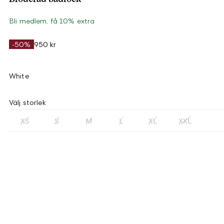
Bli medlem, få 10% extra
-50%
950 kr
White
Välj storlek
XS
S
M
L
XL
XXL