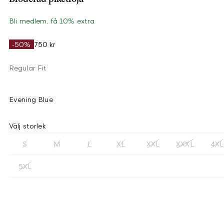
Bli medlem, få 10% extra
-50%
750 kr
Regular Fit
Evening Blue
Välj storlek
S
M
L
XL
XXL
XXXL
4XL
5XL