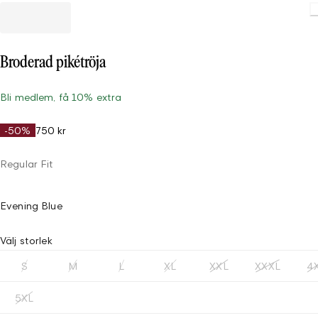
Broderad pikétröja
Bli medlem, få 10% extra
-50%
750 kr
Regular Fit
Evening Blue
Välj storlek
S
M
L
XL
XXL
XXXL
4
5XL