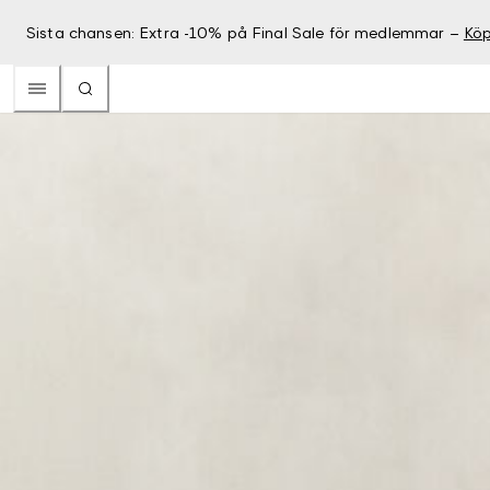
Sista chansen: Extra -10% på Final Sale för medlemmar –
Köp