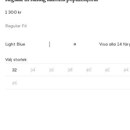
1 300 kr
Regular Fit
Light Blue
Visa alla 14 fär
Välj storlek
32
34
36
38
40
42
44
46