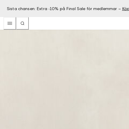
Sista chansen: Extra -10% på Final Sale för medlemmar –
Köp