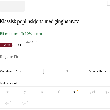
Klassisk poplinskjorta med ginghamväv
Bli medlem, få 10% extra
1 300 kr
-50%
650 kr
Regular Fit
Washed Pink
Visa alla 9 f
Välj storlek
XS
S
M
L
XL
XXL
XX
4XL
5XL