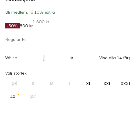
Bli medlem, få 10% extra
1 600 kr
-50%
800 kr
Regular Fit
White
Visa alla 14 fär
Välj storlek
XS
S
M
L
XL
XXL
XXX
4XL
5XL