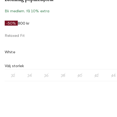
Bli medlem, få 10% extra
-50%
800 kr
Relaxed Fit
White
Välj storlek
32
34
36
38
40
42
44