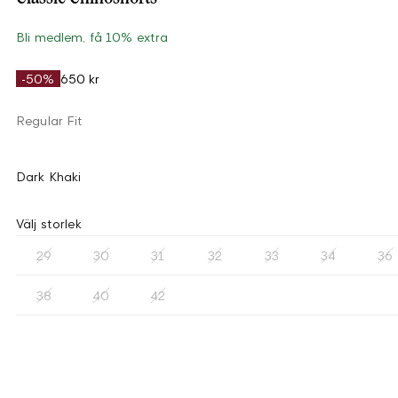
Bli medlem, få 10% extra
-50%
650 kr
Regular Fit
Dark Khaki
Välj storlek
29
30
31
32
33
34
36
38
40
42