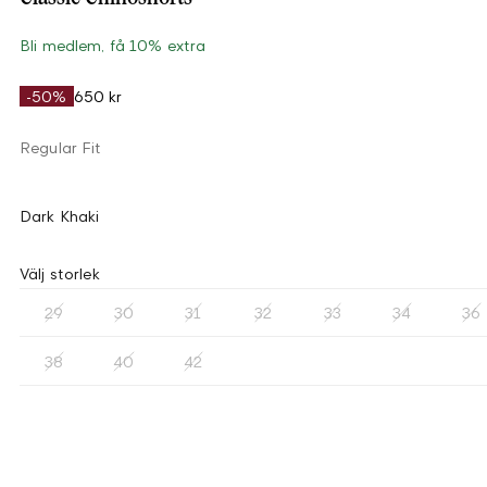
Bli medlem, få 10% extra
-50%
650 kr
Regular Fit
Dark Khaki
Välj storlek
29
30
31
32
33
34
36
38
40
42