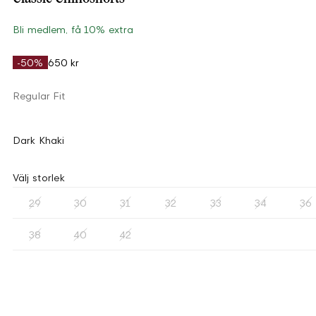
Bli medlem, få 10% extra
-50%
650 kr
Regular Fit
Dark Khaki
Välj storlek
29
30
31
32
33
34
36
38
40
42