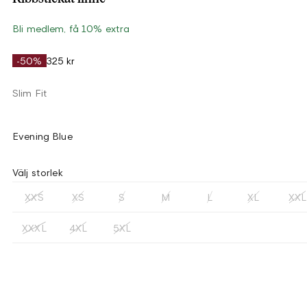
Bli medlem, få 10% extra
-50%
325 kr
Slim Fit
Evening Blue
Välj storlek
XXS
XS
S
M
L
XL
XXL
XXXL
4XL
5XL