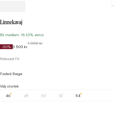
Linnekavaj
Bli medlem, få 10% extra
7 000 kr
-50%
3 500 kr
Relaxed Fit
Faded Beige
Välj storlek
46
48
50
52
54