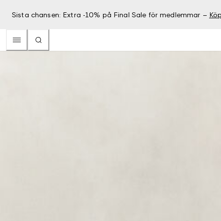
Sista chansen: Extra -10% på Final Sale för medlemmar –
Köp