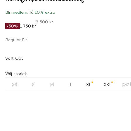
Bli medlem, få 10% extra
3 500 kr
-50%
1 750 kr
Regular Fit
Soft Oat
Välj storlek
XS
S
M
L
XL
XXL
XXX