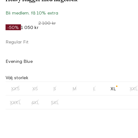
Bli medlem, få 10% extra
2 100 kr
-50%
1 050 kr
Regular Fit
Evening Blue
Välj storlek
XXS
XS
S
M
L
XL
XXL
XXXL
4XL
5XL