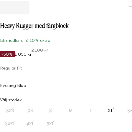
Heavy Rugger med färgblock
Bli medlem, få 10% extra
2 100 kr
-50%
1 050 kr
Regular Fit
Evening Blue
Välj storlek
XXS
XS
S
M
L
XL
X
XXXL
4XL
5XL