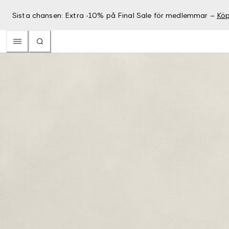
Sista chansen: Extra -10% på Final Sale för medlemmar –
Köp