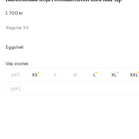
1 700 kr
Regular Fit
Eggshell
Välj storlek
XXS
XS
S
M
L
XL
XXL
XXXL