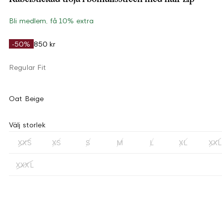
Bli medlem, få 10% extra
-50%
850 kr
Regular Fit
Oat Beige
Välj storlek
XXS
XS
S
M
L
XL
XXL
XXXL