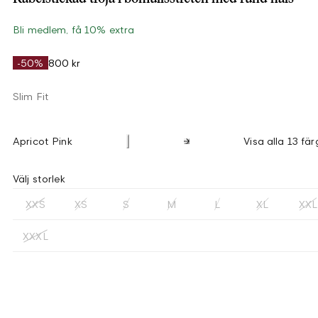
Bli medlem, få 10% extra
-50%
800 kr
Slim Fit
Apricot Pink
Visa alla 13 fär
Välj storlek
XXS
XS
S
M
L
XL
XXL
XXXL