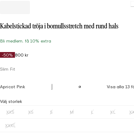
Kabelstickad tröja i bomullsstretch med rund hals
Bli medlem, få 10% extra
-50%
800 kr
Slim Fit
Apricot Pink
Visa alla 13 f
Välj storlek
XXS
XS
S
M
L
XL
X
XXXL