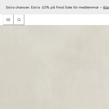
Sista chansen: Extra -10% på Final Sale för medlemmar –
Köp