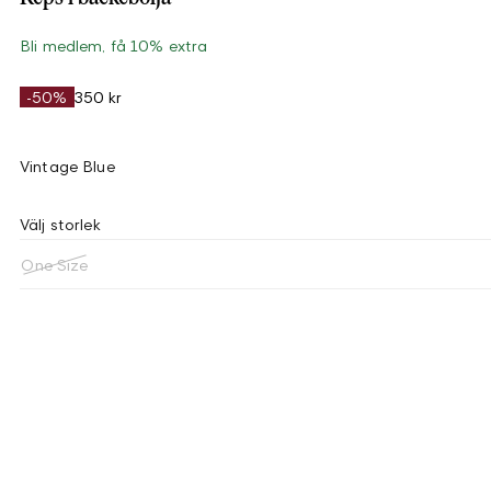
Bli medlem, få 10% extra
-50%
350 kr
Vintage Blue
Välj storlek
One Size