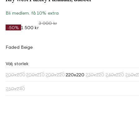
Bli medlem, få 10% extra
3 000 kr
-50%
1 500 kr
Faded Beige
Välj storlek
200x200
200x210
200x220
220x220
230x220
240x220
260x2
260x240