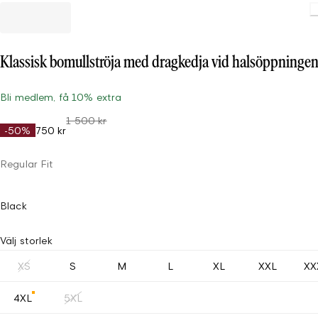
Klassisk bomullströja med dragkedja vid halsöppninge
Bli medlem, få 10% extra
1 500 kr
-50%
750 kr
Regular Fit
Black
Välj storlek
XS
S
M
L
XL
XXL
XX
4XL
5XL