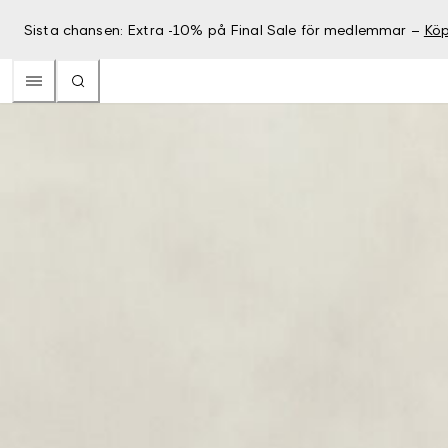
Sista chansen: Extra -10% på Final Sale för medlemmar –
Köp