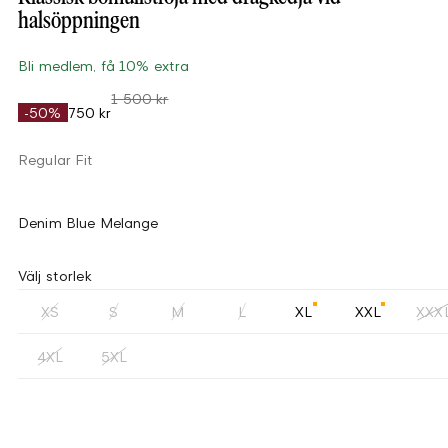
halsöppningen
Bli medlem, få 10% extra
1 500 kr
-50%
750 kr
Regular Fit
Denim Blue Melange
Välj storlek
XS
S
M
L
XL
XXL
XXX
4XL
5XL