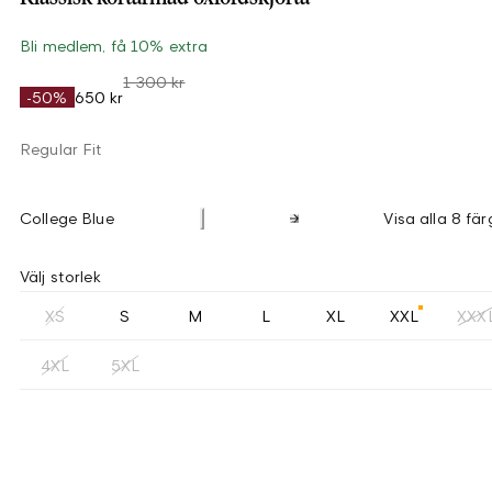
Bli medlem, få 10% extra
1 300 kr
-50%
650 kr
Regular Fit
College Blue
Visa alla 8 fär
Välj storlek
XS
S
M
L
XL
XXL
XXX
4XL
5XL