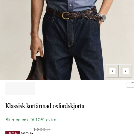
L
Klassisk kortärmad oxfordskjorta
Bli medlem, få 10% extra
1 300 kr
-50%
650 kr