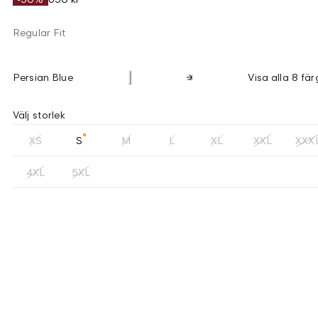
Regular Fit
Persian Blue
Visa alla 8 fär
Välj storlek
XS
S
M
L
XL
XXL
XXX
4XL
5XL