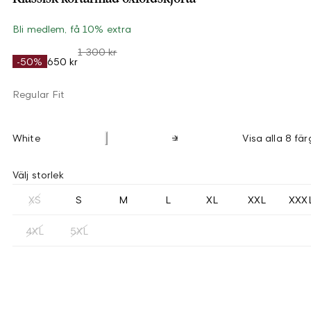
Bli medlem, få 10% extra
1 300 kr
-50%
650 kr
Regular Fit
White
Visa alla 8 fär
Välj storlek
XS
S
M
L
XL
XXL
XXX
4XL
5XL