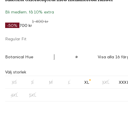
Bli medlem, få 10% extra
1 400 kr
-50%
700 kr
Regular Fit
Botanical Hue
Visa alla 16 fär
Välj storlek
XS
S
M
L
XL
XXL
XXX
4XL
5XL