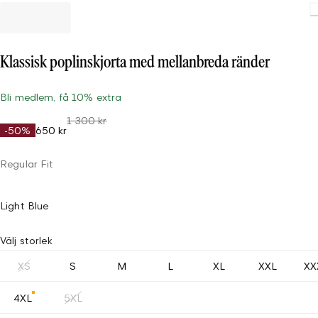
Klassisk poplinskjorta med mellanbreda ränder
Bli medlem, få 10% extra
1 300 kr
-50%
650 kr
Regular Fit
Light Blue
Välj storlek
XS
S
M
L
XL
XXL
XX
4XL
5XL