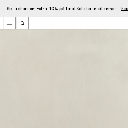
Sista chansen: Extra -10% på Final Sale för medlemmar –
Köp