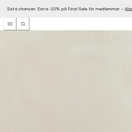
Sista chansen: Extra -10% på Final Sale för medlemmar –
Köp