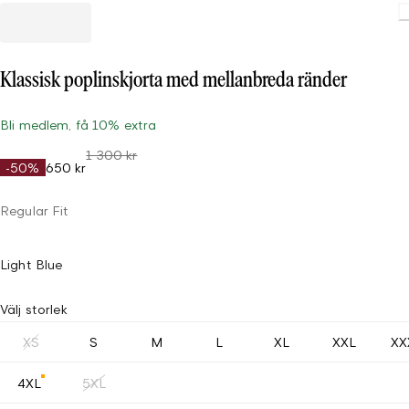
Klassisk poplinskjorta med mellanbreda ränder
Bli medlem, få 10% extra
1 300 kr
-50%
650 kr
Regular Fit
Light Blue
Välj storlek
XS
S
M
L
XL
XXL
XX
4XL
5XL