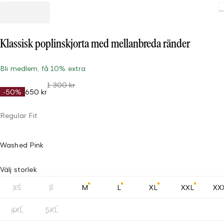
Klassisk poplinskjorta med mellanbreda ränder
Bli medlem, få 10% extra
1 300 kr
-50%
650 kr
Regular Fit
Washed Pink
Välj storlek
XS
S
M
L
XL
XXL
XX
4XL
5XL