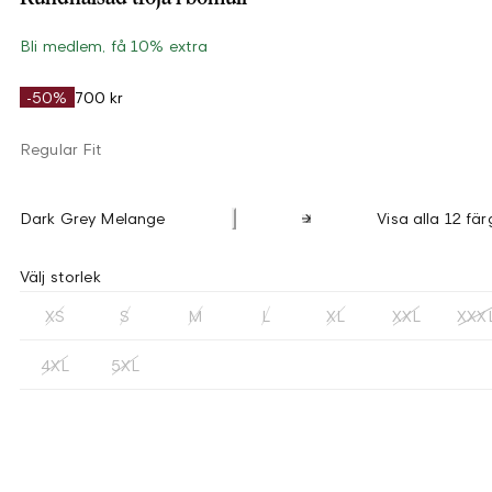
Bli medlem, få 10% extra
-50%
700 kr
Regular Fit
Dark Grey Melange
Visa alla 12 fär
Välj storlek
XS
S
M
L
XL
XXL
XXX
4XL
5XL