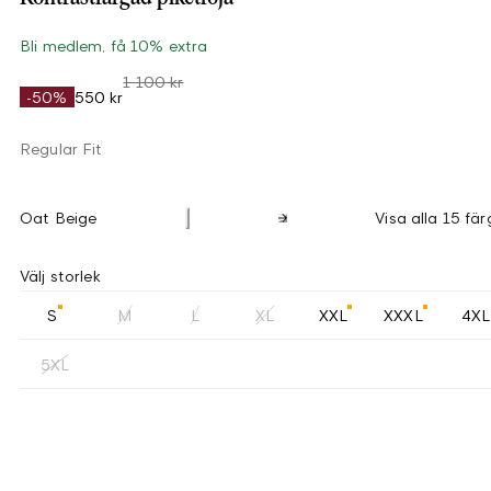
Bli medlem, få 10% extra
1 100 kr
-50%
550 kr
Regular Fit
Oat Beige
Visa alla 15 fär
Välj storlek
S
M
L
XL
XXL
XXXL
4XL
5XL