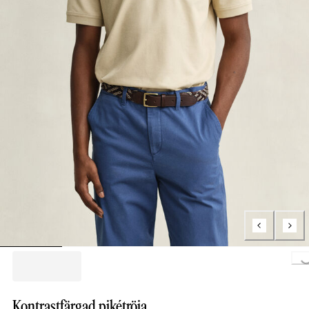
Loading..
Kontrastfärgad pikétröja