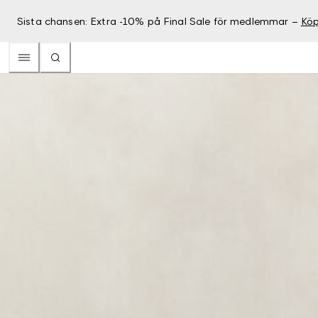
Sista chansen: Extra -10% på Final Sale för medlemmar –
Köp