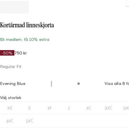
Kortärmad linneskjorta
Bli medlem, få 10% extra
-50%
750 kr
Regular Fit
Evening Blue
Visa alla 8 f
Välj storlek
XS
S
M
L
XL
XXL
XX
4XL
5XL