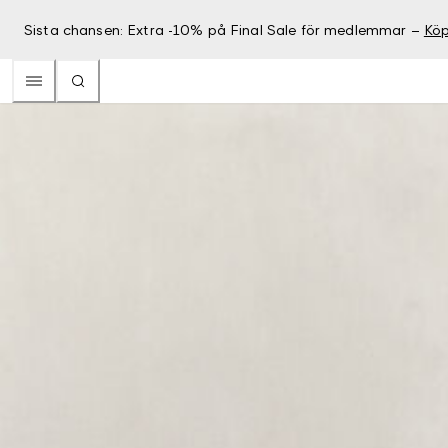
Sista chansen: Extra -10% på Final Sale för medlemmar –
Köp