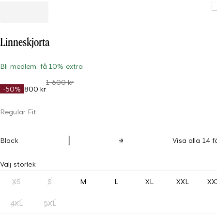
Linneskjorta
Bli medlem, få 10% extra
1 600 kr
-50%
800 kr
Regular Fit
Black
Visa alla 14 f
Välj storlek
XS
S
M
L
XL
XXL
XX
4XL
5XL