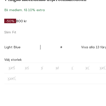
Bli medlem, få 10% extra
-50%
800 kr
Slim Fit
Light Blue
Visa alla 13 fär
Välj storlek
XXS
XS
S
M
L
XL
XXL
XXXL