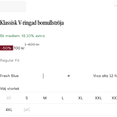
Klassisk V-ringad bomullströja
Bli medlem, få 10% extra
1 400 kr
-50%
700 kr
Regular Fit
Fresh Blue
Visa alla 12 f
Välj storlek
XS
S
M
L
XL
XXL
XX
4XL
5XL