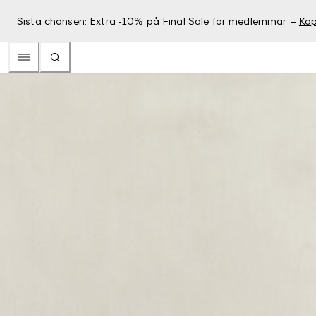
Sista chansen: Extra -10% på Final Sale för medlemmar –
Köp