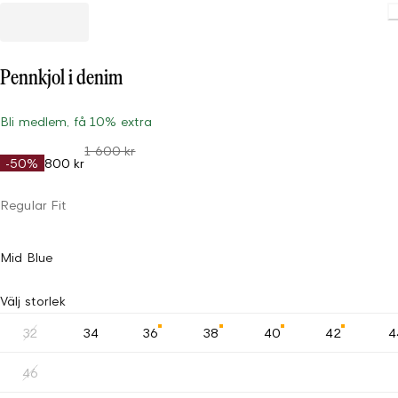
Loadin
Pennkjol i denim
Bli medlem, få 10% extra
1 600 kr
-50%
800 kr
Regular Fit
Mid Blue
Välj storlek
32
34
36
38
40
42
4
46