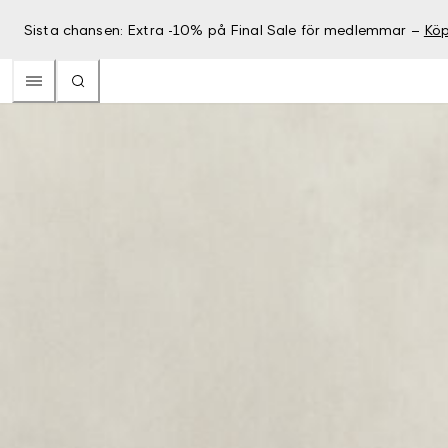
Sista chansen: Extra -10% på Final Sale för medlemmar –
Köp