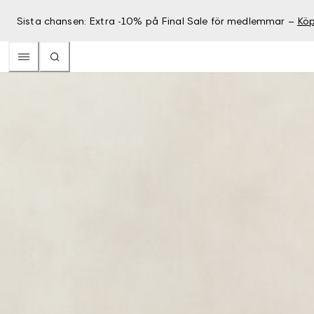
Sista chansen: Extra -10% på Final Sale för medlemmar –
Köp