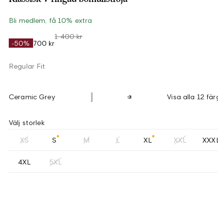
Bli medlem, få 10% extra
1 400 kr
-50%
700 kr
Regular Fit
Ceramic Grey
Visa alla 12 fär
Välj storlek
XS
S
M
L
XL
XXL
XXX
4XL
5XL