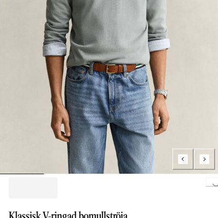
Loading..
Klassisk V-ringad bomullströja