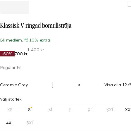
Loadin
Klassisk V-ringad bomullströja
Bli medlem, få 10% extra
1 400 kr
-50%
700 kr
Regular Fit
Ceramic Grey
Visa alla 12 f
Välj storlek
XS
S
M
L
XL
XXL
XX
4XL
5XL