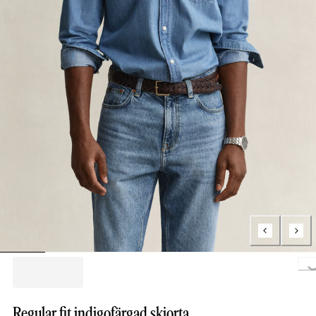
Loading..
Regular fit indigofärgad skjorta