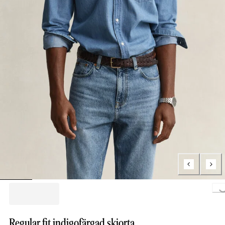
Loading..
Regular fit indigofärgad skjorta