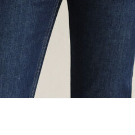
ing...