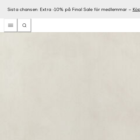
Sista chansen: Extra -10% på Final Sale för medlemmar –
Köp